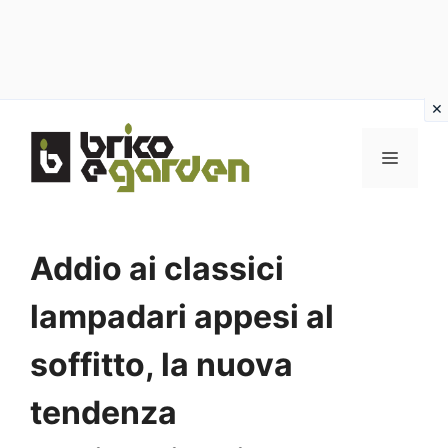
Vai
al
MENU
contenuto
Addio ai classici
lampadari appesi al
soffitto, la nuova
tendenza