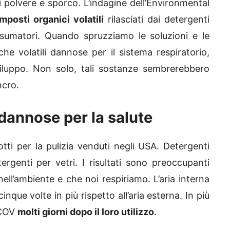
 polvere e sporco. L’indagine dell’Environmental
posti organici volatili
rilasciati dai detergenti
onsumatori. Quando spruzziamo le soluzioni e le
he volatili dannose per il sistema respiratorio,
sviluppo. Non solo, tali sostanze sembrerebbero
ncro.
dannose per la salute
ti per la pulizia venduti negli USA. Detergenti
ergenti per vetri. I risultati sono preoccupanti
ell’ambiente e che noi respiriamo. L’aria interna
que volte in più rispetto all’aria esterna. In più
 COV
molti giorni dopo il loro utilizzo
.