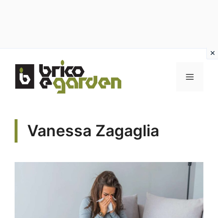
Vai
al
MENU
contenuto
Vanessa Zagaglia