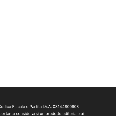
Codice Fiscale e Partita I.V.A. 03144800608
pertanto considerarsi un prodotto editoriale ai