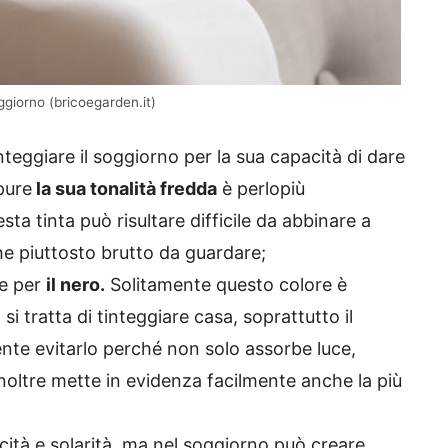
oggiorno (bricoegarden.it)
integgiare il soggiorno per la sua capacità di dare
pure
la sua tonalità fredda
è perlopiù
esta tinta può risultare difficile da abbinare a
he piuttosto brutto da guardare;
he per
il nero.
Solitamente questo colore è
 tratta di tinteggiare casa, soprattutto il
te evitarlo perché non solo assorbe luce,
inoltre mette in evidenza facilmente anche la più
ità e solarità, ma nel soggiorno può creare