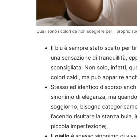
Quali sono i colori da non scegliere per il proprio s
Il blu è sempre stato scelto per t
una sensazione di tranquillità, ep
sconsigliata. Non solo, infatti, qu
colori caldi, ma può apparire anc
Stesso ed identico discorso anc
sinonimo di eleganza, ma quando si
soggiorno, bisogna categoricamen
facendo risultare la stanza buia, 
piccola imperfezione;
Il
giallo
è spesso sinonimo di vivac