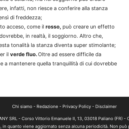
ere, infatti, non riesce a conferire alla stanza
ensì di freddezza;
sto acceso, come il
rosso,
può creare un effetto
ovrebbe, in realtà, il soggiorno. Altro che,
uesta tonalità la stanza diventa super stimolante;
er il
verde fluo.
Oltre ad essere difficile da
e a mantenere quella tranquillità di cui dovrebbe
Chi siamo
-
Redazione
-
Privacy Policy
-
Disclaimer
Y SRL - Corso Vittorio Emanuele II, 13, 03018 Paliano (FR) - 
a, in quanto viene aggiornato senza alcuna periodicità. Non può 