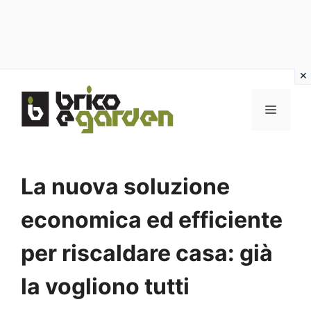
Vai
al
MENU
contenuto
La nuova soluzione
economica ed efficiente
per riscaldare casa: già
la vogliono tutti