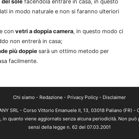
 del sole
facendola entrare in casa, in questo
ati in modo naturale e non si faranno ulteriori
re con
vetri a doppia camera
, in questo modo ci
ddo non entrerà in casa;
ende più doppie
sarà un ottimo metodo per
asa facilmente.
Chi siamo
-
Redazione
-
Privacy Policy
-
Disclaimer
Y SRL - Corso Vittorio Emanuele II, 13, 03018 Paliano (FR) - 
a, in quanto viene aggiornato senza alcuna periodicità. Non può 
sensi della legge n. 62 del 07.03.2001