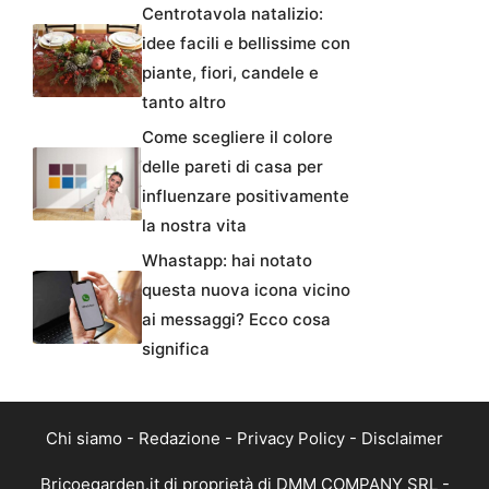
Centrotavola natalizio:
idee facili e bellissime con
piante, fiori, candele e
tanto altro
Come scegliere il colore
delle pareti di casa per
influenzare positivamente
la nostra vita
Whastapp: hai notato
questa nuova icona vicino
ai messaggi? Ecco cosa
significa
Chi siamo
-
Redazione
-
Privacy Policy
-
Disclaimer
Bricoegarden.it di proprietà di DMM COMPANY SRL -